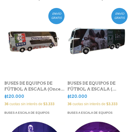
ENVÍO
ENVÍO
GRATIS
GRATIS
BUSES DE EQUIPOS DE
BUSES DE EQUIPOS DE
FÚTBOL A ESCALA (Once
FÚTBOL A ESCALA (
Caldas)
Atlético Nacional 1)
$120.000
$120.000
36
cuotas sin interés de
$3.333
36
cuotas sin interés de
$3.333
BUSES A ESCALA DE EQUIPOS
BUSES A ESCALA DE EQUIPOS