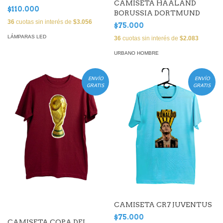
CAMISETA HAALAND
$110.000
BORUSSIA DORTMUND
36
cuotas sin interés de
$3.056
$75.000
LÁMPARAS LED
36
cuotas sin interés de
$2.083
URBANO HOMBRE
ENVÍO
ENVÍO
GRATIS
GRATIS
CAMISETA CR7 JUVENTUS
$75.000
CAMISETA COPA DEL