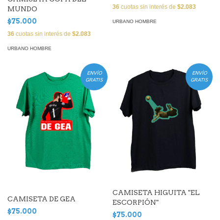
36
cuotas sin interés de
$2.083
MUNDO
$75.000
URBANO HOMBRE
36
cuotas sin interés de
$2.083
URBANO HOMBRE
ENVÍO
ENVÍO
GRATIS
GRATIS
CAMISETA HIGUITA "EL
CAMISETA DE GEA
ESCORPIÓN"
$75.000
$75.000