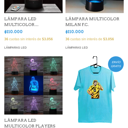
LÁMPARA LED
LÁMPARA MULTICOLOR
MULTICOLOR
MILAN F.C.
MANCHESTER UNITED ( 25
$110.000
$110.000
CM )
36
cuotas sin interés de
$3.056
36
cuotas sin interés de
$3.056
LÁMPARAS LED
LÁMPARAS LED
ENVÍO
GRATIS
LÁMPARA LED
MULTICOLOR PLAYERS