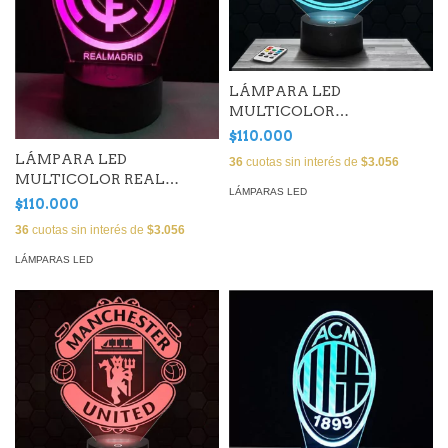
LÁMPARA LED
MULTICOLOR
MANCHESTER CITY ( 25
$110.000
CM)
LÁMPARA LED
36
cuotas sin interés de
$3.056
MULTICOLOR REAL
LÁMPARAS LED
MADRID ( 25 CM)
$110.000
36
cuotas sin interés de
$3.056
LÁMPARAS LED