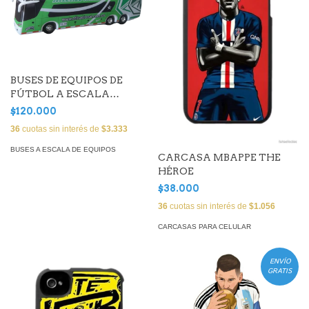
BUSES DE EQUIPOS DE
FÚTBOL A ESCALA
(Atlético Nacional)
$120.000
36
cuotas sin interés de
$3.333
BUSES A ESCALA DE EQUIPOS
CARCASA MBAPPE THE
HÉROE
$38.000
36
cuotas sin interés de
$1.056
CARCASAS PARA CELULAR
ENVÍO
GRATIS