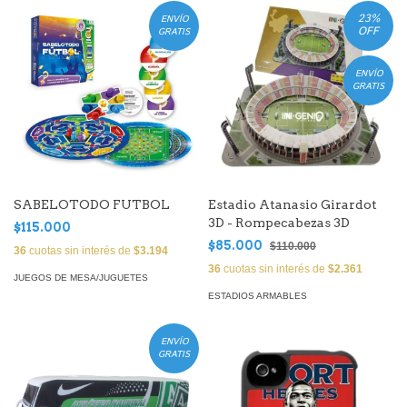
23
%
ENVÍO
OFF
GRATIS
ENVÍO
GRATIS
SABELOTODO FUTBOL
Estadio Atanasio Girardot
3D - Rompecabezas 3D
$115.000
$85.000
$110.000
36
cuotas sin interés de
$3.194
36
cuotas sin interés de
$2.361
JUEGOS DE MESA/JUGUETES
ESTADIOS ARMABLES
ENVÍO
GRATIS