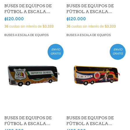
BUSES DE EQUIPOS DE
BUSES DE EQUIPOS DE
FÚTBOL A ESCALA
FÚTBOL A ESCALA
(Selección Brasil)
(Deportes Tolima)
$120.000
$120.000
36
cuotas sin interés de
$3.333
36
cuotas sin interés de
$3.333
BUSES A ESCALA DE EQUIPOS
BUSES A ESCALA DE EQUIPOS
ENVÍO
ENVÍO
GRATIS
GRATIS
BUSES DE EQUIPOS DE
BUSES DE EQUIPOS DE
FÚTBOL A ESCALA
FÚTBOL A ESCALA
(Deportes Quindío)
(Selección Colombia)