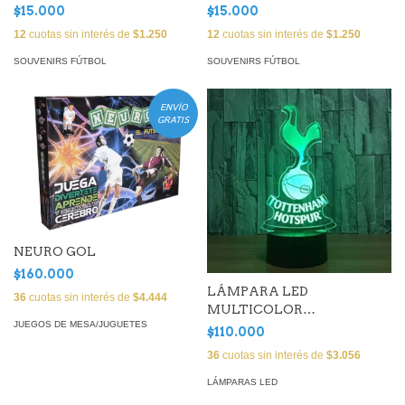
$15.000
$15.000
12
cuotas sin interés de
$1.250
12
cuotas sin interés de
$1.250
SOUVENIRS FÚTBOL
SOUVENIRS FÚTBOL
ENVÍO
GRATIS
NEURO GOL
$160.000
LÁMPARA LED
36
cuotas sin interés de
$4.444
MULTICOLOR
JUEGOS DE MESA/JUGUETES
TOTTENHAM (25 cm)
$110.000
36
cuotas sin interés de
$3.056
LÁMPARAS LED