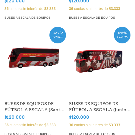
$120.000
$120.000
36
cuotas sin interés de
$3.333
36
cuotas sin interés de
$3.333
BUSES A ESCALA DE EQUIPOS
BUSES A ESCALA DE EQUIPOS
ENVÍO
ENVÍO
GRATIS
GRATIS
BUSES DE EQUIPOS DE
BUSES DE EQUIPOS DE
FÚTBOL A ESCALA (Santa
FÚTBOL A ESCALA (Junior
Fe)
de Barranquilla)
$120.000
$120.000
36
cuotas sin interés de
$3.333
36
cuotas sin interés de
$3.333
BUSES A ESCALA DE EQUIPOS
BUSES A ESCALA DE EQUIPOS