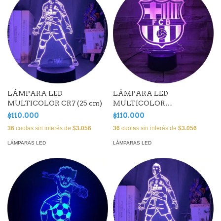
LÁMPARA LED
LÁMPARA LED
MULTICOLOR
MULTICOLOR CR7 (25 cm)
BARCELONA FC ( 25 cm)
$110.000
$110.000
36
cuotas sin interés de
$3.056
36
cuotas sin interés de
$3.056
LÁMPARAS LED
LÁMPARAS LED