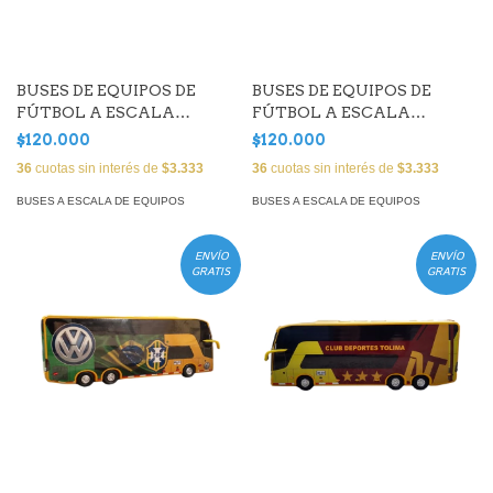
BUSES DE EQUIPOS DE
BUSES DE EQUIPOS DE
FÚTBOL A ESCALA
FÚTBOL A ESCALA
(América de Cali)
(Millonarios F.C.)
$120.000
$120.000
36
cuotas sin interés de
$3.333
36
cuotas sin interés de
$3.333
BUSES A ESCALA DE EQUIPOS
BUSES A ESCALA DE EQUIPOS
ENVÍO
ENVÍO
GRATIS
GRATIS