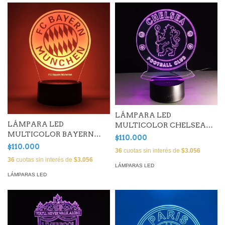
LÁMPARA LED
LÁMPARA LED
MULTICOLOR CHELSEA
MULTICOLOR BAYERN
(25 CM)
$110.000
MUNICH
$110.000
36
cuotas sin interés de
$3.056
36
cuotas sin interés de
$3.056
LÁMPARAS LED
LÁMPARAS LED