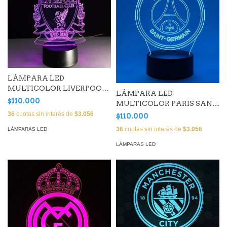
LÁMPARA LED
MULTICOLOR LIVERPOOL (
LÁMPARA LED
25 CM)
$110.000
MULTICOLOR PARIS SANT
GERMAIN
36
cuotas sin interés de
$3.056
$110.000
36
cuotas sin interés de
$3.056
LÁMPARAS LED
LÁMPARAS LED