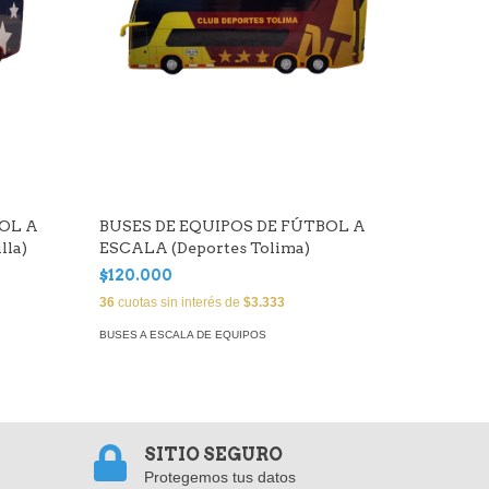
BOL A
BUSES DE EQUIPOS DE FÚTBOL A
BUSES 
lla)
ESCALA (Deportes Tolima)
ESCALA 
$120.000
$120.0
36
cuotas sin interés de
$3.333
36
cuotas 
BUSES A ESCALA DE EQUIPOS
BUSES A E
SITIO SEGURO
Protegemos tus datos