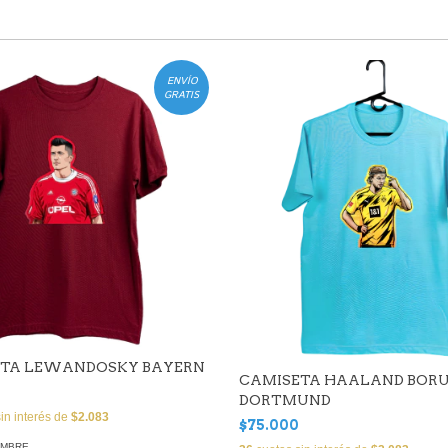
ENVÍO
GRATIS
ETA LEWANDOSKY BAYERN
CAMISETA HAALAND BORU
DORTMUND
in interés de
$2.083
$75.000
OMBRE