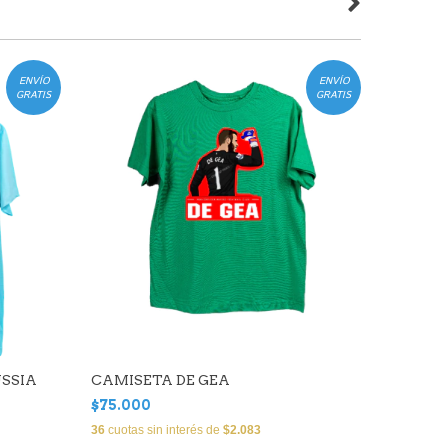
ENVÍO
ENVÍO
GRATIS
GRATIS
SSIA
CAMISETA DE GEA
CAMISE
$75.000
$75.00
36
cuotas sin interés de
$2.083
36
cuotas 