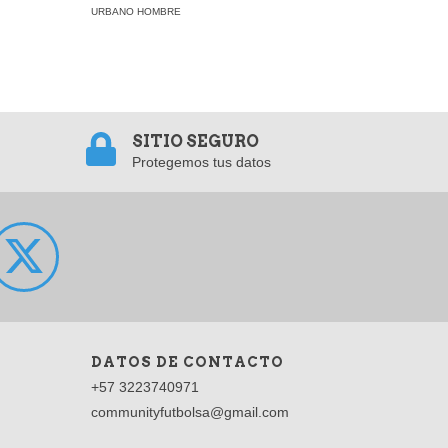
URBANO HOMBRE
URBANO H
SITIO SEGURO
Protegemos tus datos
DATOS DE CONTACTO
+57 3223740971
communityfutbolsa@gmail.com