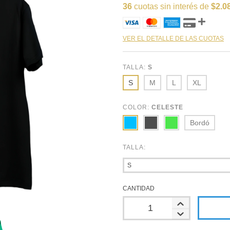
36
cuotas sin interés de
$2.0
VER EL DETALLE DE LAS CUOTAS
TALLA:
S
S
M
L
XL
COLOR:
CELESTE
Bordó
TALLA:
CANTIDAD