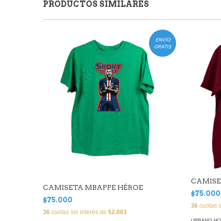
PRODUCTOS SIMILARES
ENVÍO
GRATIS
CAMIS
CAMISETA MBAPPE HÉROE
$75.000
$75.000
36
cuotas s
36
cuotas sin interés de
$2.083
URBANO H