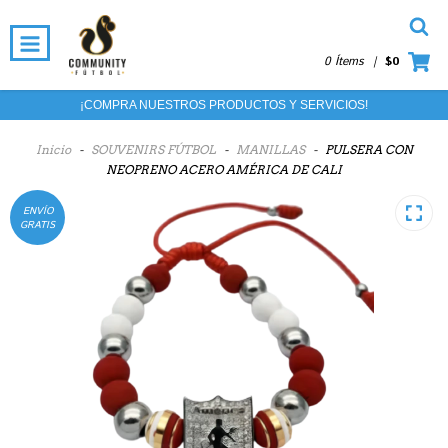
0 Ítems
|
$0
¡COMPRA NUESTROS PRODUCTOS Y SERVICIOS!
Inicio
-
SOUVENIRS FÚTBOL
-
MANILLAS
-
PULSERA CON
NEOPRENO ACERO AMÉRICA DE CALI
ENVÍO
GRATIS