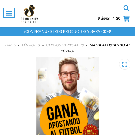
0 Ítems
|
$0
¡COMPRA NUESTROS PRODUCTOS Y SERVICIOS!
Inicio
-
FÚTBOL U
-
CURSOS VIRTUALES
-
GANA APOSTANDO AL
FÚTBOL