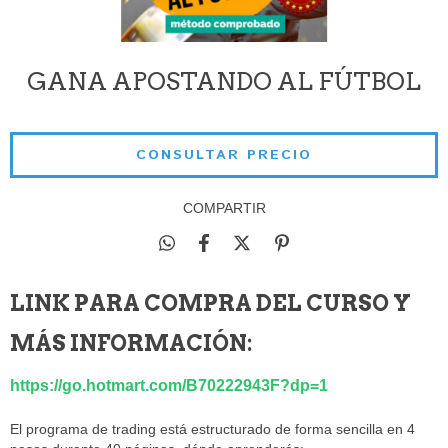
GANA APOSTANDO AL FÚTBOL
COMPARTIR
LINK PARA COMPRA DEL CURSO Y
MÁS INFORMACIÓN:
https://go.hotmart.com/B70222943F?dp=1
El programa de trading está estructurado de forma sencilla en 4