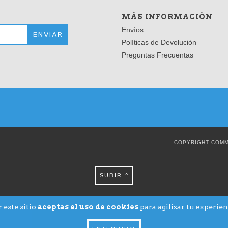
MÁS INFORMACIÓN
Envíos
Políticas de Devolución
Preguntas Frecuentas
COPYRIGHT COMM
SUBIR ^
 este sitio
aceptas el uso de cookies
para agilizar tu experie