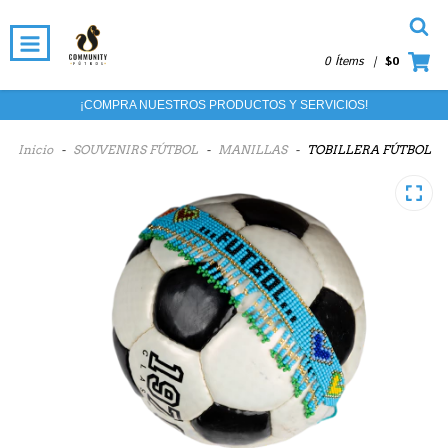
0 Ítems
|
$0
¡COMPRA NUESTROS PRODUCTOS Y SERVICIOS!
Inicio
-
SOUVENIRS FÚTBOL
-
MANILLAS
-
TOBILLERA FÚTBOL